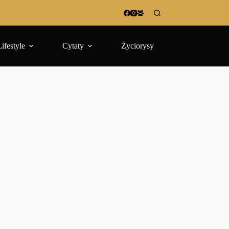
Lifestyle
Cytaty
Życiorysy