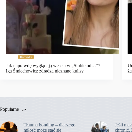
Rozrywka
Jak naprawdę wyglądają wesela w „Ślubie od…”?
Uc
Iga Śmiechowicz zdradza nieznane kulisy
ża
Popularne
Trauma bonding – dlaczego
Jeśli mas
miłość może stać się
chronić. 