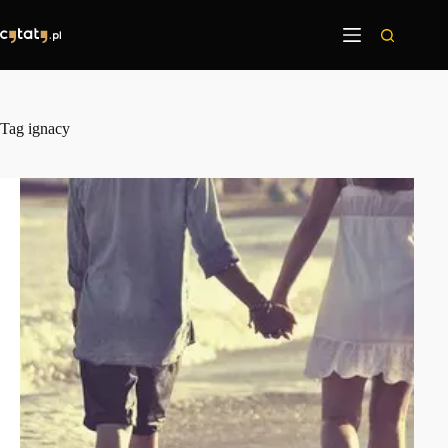
Przejdź
do
treści
Tag
ignacy