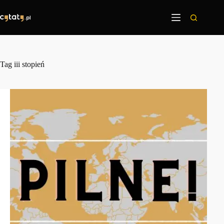
Przejdź
do
treści
Tag
iii stopień