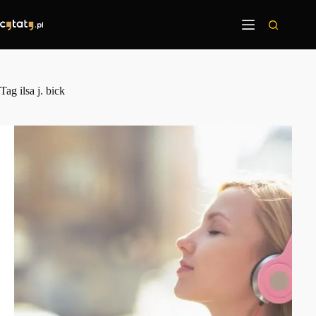
Przejdź
do
treści
Tag
ilsa j. bick