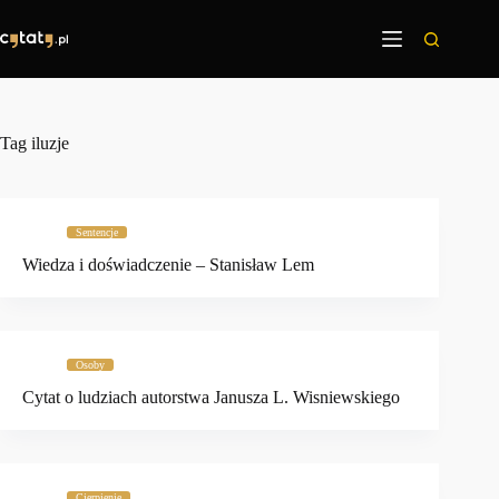
Przejdź
do
treści
Tag
iluzje
Sentencje
Wiedza i doświadczenie – Stanisław Lem
Osoby
Cytat o ludziach autorstwa Janusza L. Wisniewskiego
Cierpienie