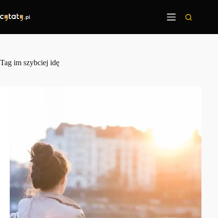
Przejdź
do
treści
Tag
im szybciej idę