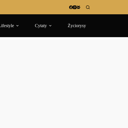
Lifestyle
Cytaty
Życiorysy