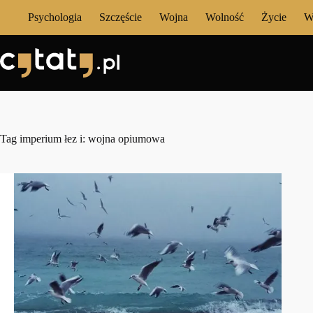
Przejdź
Psychologia
Szczęście
Wojna
Wolność
Życie
W
do
treści
Tag
imperium łez i: wojna opiumowa