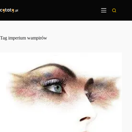
Przejdź
do
treści
Tag
imperium wampirów