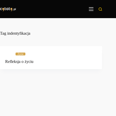
Przejdź
do
treści
Tag
indentyfikacja
Życie
Refleksja o życiu