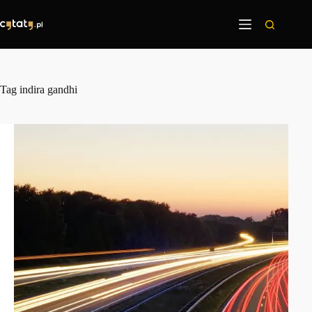
Przejdź
do
treści
Tag
indira gandhi