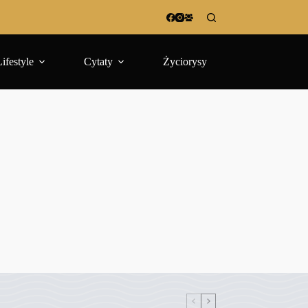
Lifestyle
Cytaty
Życiorysy