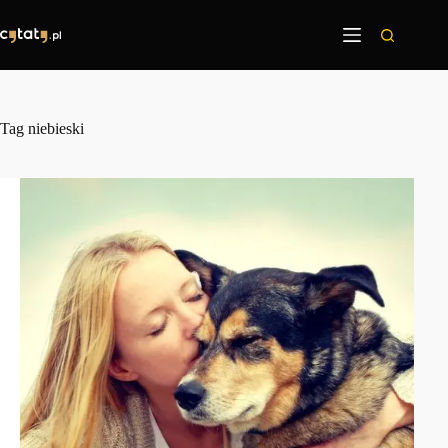
Przejdź
do
treści
Tag
niebieski