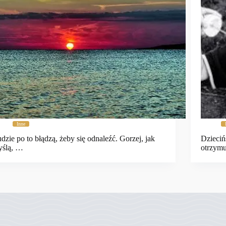
Inne
dzie po to błądzą, żeby się odnaleźć. Gorzej, jak
Dzieciń
yślą, …
otrzymu