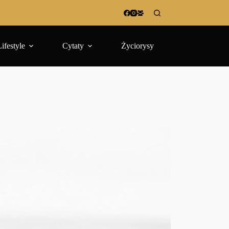
Lifestyle
Cytaty
Życiorysy