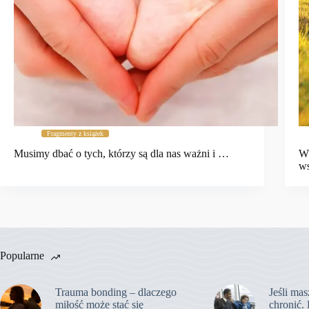
Fragmenty z książek
Musimy dbać o tych, którzy są dla nas ważni i …
Ws
w
Popularne
Trauma bonding – dlaczego
Jeśli mas
miłość może stać się
chronić. 