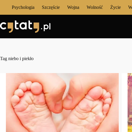
Przejdź
Psychologia
Szczęście
Wojna
Wolność
Życie
W
do
treści
Tag
niebo i piekło