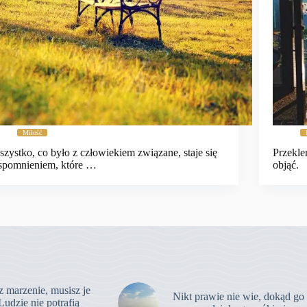
Miłość
zystko, co było z człowiekiem związane, staje się
Przekle
spomnieniem, które …
objąć.
z marzenie, musisz je
Nikt prawie nie wie, dokąd go
Ludzie nie potrafią