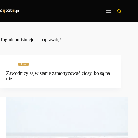
Przejdź
do
treści
Tag
niebo istnieje… naprawdę!
Inne
Zawodnicy są w stanie zamortyzować ciosy, bo są na
nie …