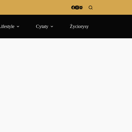
Lifestyle
Cytaty
Życiorysy