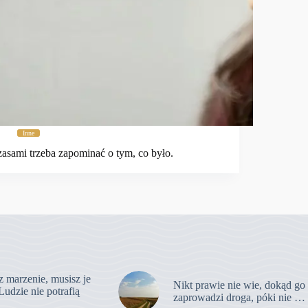
Inne
asami trzeba zapominać o tym, co było.
z marzenie, musisz je
Nikt prawie nie wie, dokąd go
Ludzie nie potrafią
zaprowadzi droga, póki nie …