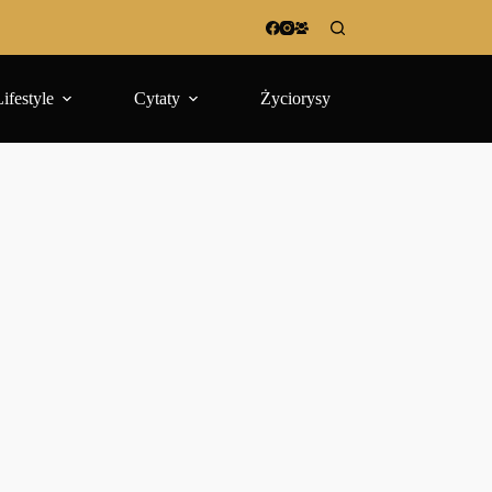
Lifestyle
Cytaty
Życiorysy