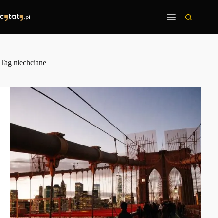
Przejdź
do
treści
Tag
niechciane