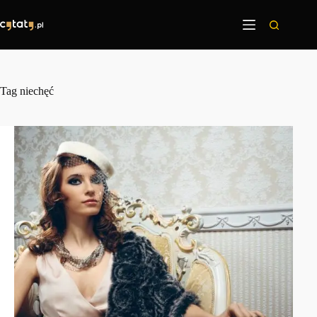
Przejdź
do
treści
Tag
niechęć