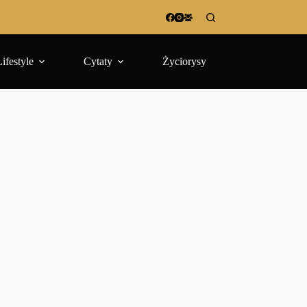
Lifestyle
Cytaty
Życiorysy