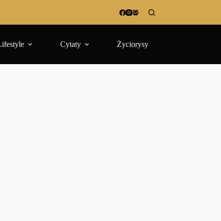
Lifestyle
Cytaty
Życiorysy