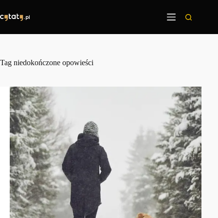
Przejdź
do
treści
Tag
niedokończone opowieści