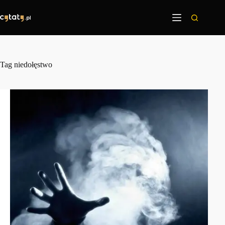
Przejdź
do
treści
Tag
niedołęstwo