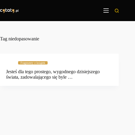
Przejdź
do
treści
Tag
niedopasowanie
Fragmenty z książek
Jesteś dla tego prostego, wygodnego dzisiejszego
świata, zadowalającego się byle …