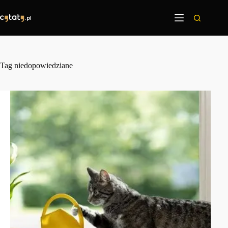
Przejdź
do
treści
Tag
niedopowiedziane