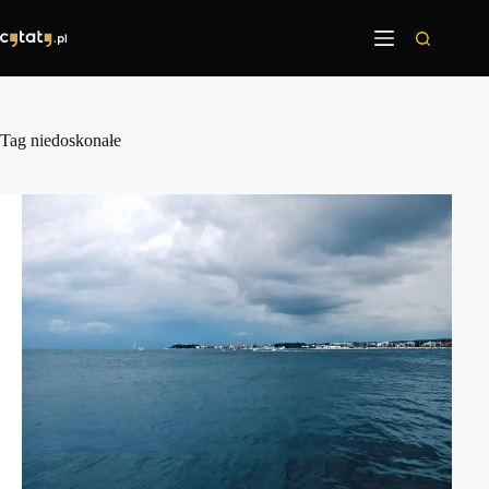
Przejdź
do
treści
Tag
niedoskonałe