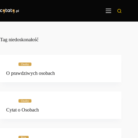
Przejdź
do
treści
Tag
niedoskonałość
Osoby
O prawdziwych osobach
Osoby
Cytat o Osobach
Bóg