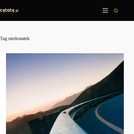
Przejdź
do
treści
Tag
niedostatek