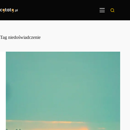
Przejdź
do
treści
Tag
niedoświadczenie