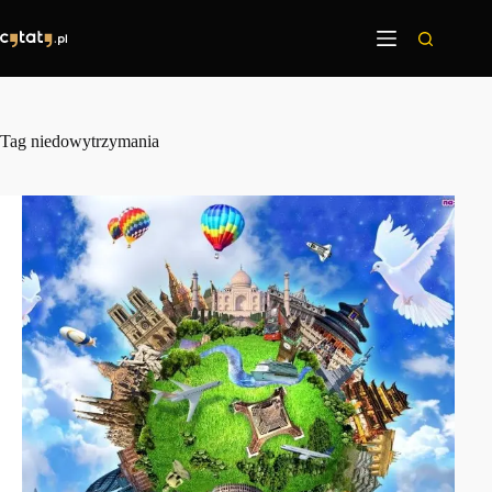
Przejdź
do
treści
Tag
niedowytrzymania