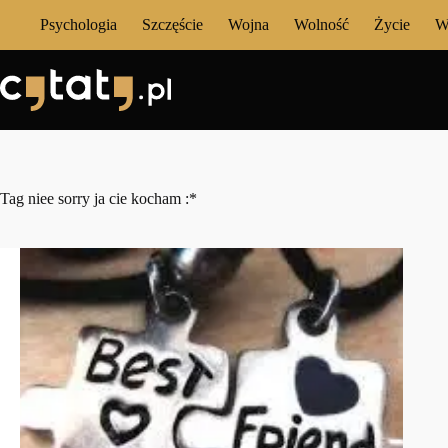
Przejdź
Psychologia
Szczęście
Wojna
Wolność
Życie
W
do
treści
Tag
niee sorry ja cie kocham :*