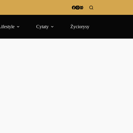
Lifestyle
Cytaty
Życiorysy