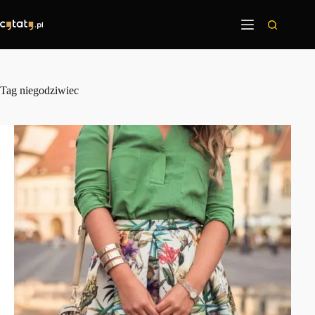
Przejdź
do
treści
Tag
niegodziwiec