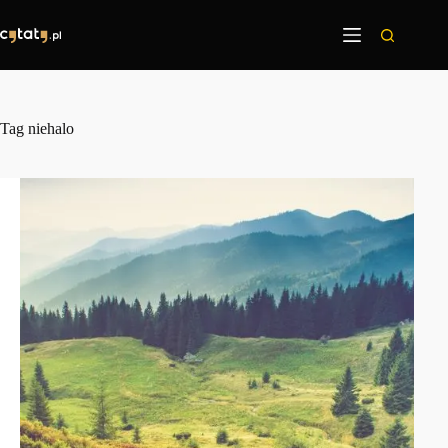
Przejdź
do
treści
Tag
niehalo