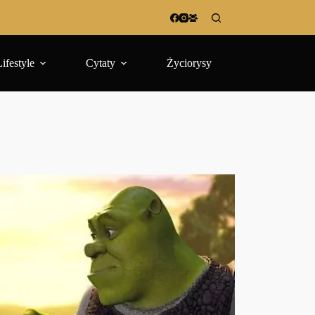
Lifestyle
Cytaty
Życiorysy