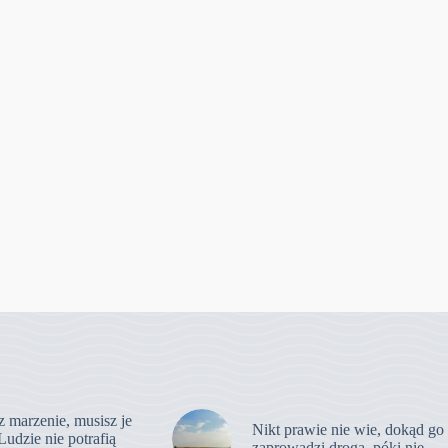
z marzenie, musisz je
Nikt prawie nie wie, dokąd go
Ludzie nie potrafią
zaprowadzi droga, póki nie …