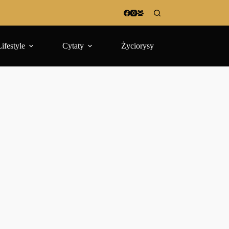
Lifestyle
Cytaty
Życiorysy