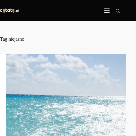
Przejdź
do
treści
Tag
niejasno