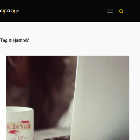
Przejdź
do
treści
Tag
niejasność