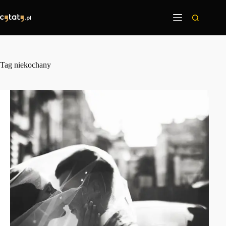
Przejdź
do
treści
Tag
niekochany