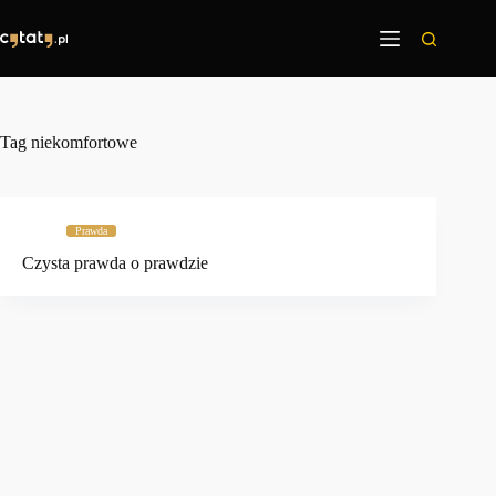
Przejdź
do
treści
Tag
niekomfortowe
Prawda
Czysta prawda o prawdzie