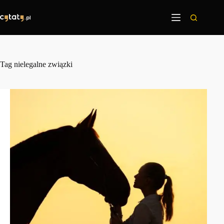
Przejdź
do
treści
Tag
nielegalne związki