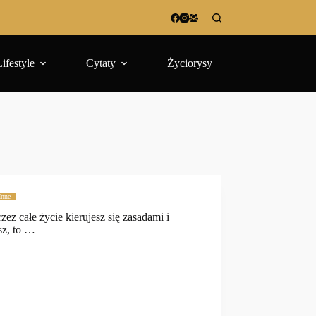
Lifestyle
Cytaty
Życiorysy
Inne
rzez całe życie kierujesz się zasadami i
sz, to …