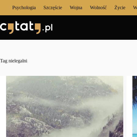
Przejdź
Psychologia
Szczęście
Wojna
Wolność
Życie
W
do
treści
Tag
nielegalni