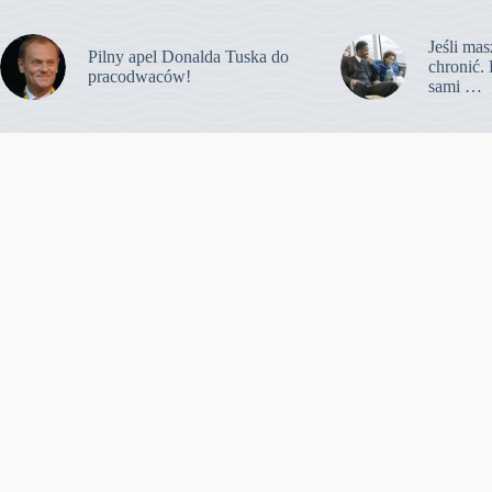
Jeśli mas
Pilny apel Donalda Tuska do
chronić. 
pracodwaców!
sami …