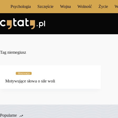
Przejdź
Psychologia
Szczęście
Wojna
Wolność
Życie
W
do
treści
Tag
niemegiusz
Motywacja
Motywujące słowa o sile woli
Popularne