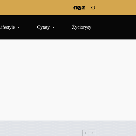
Lifestyle
Cytaty
Życiorysy