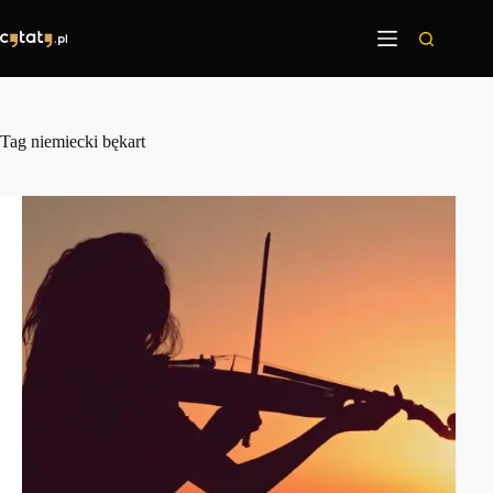
Przejdź
do
treści
Tag
niemiecki bękart