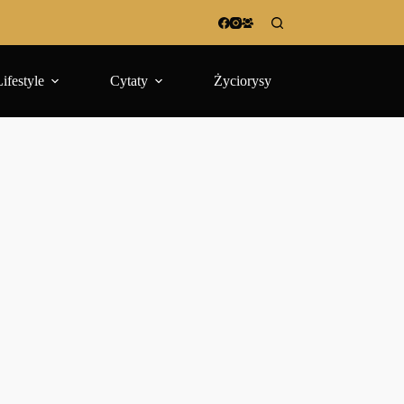
Lifestyle
Cytaty
Życiorysy