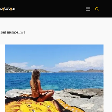
Przejdź
do
treści
Tag
niemożliwa