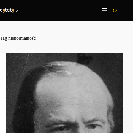
Przejdź
do
treści
Tag
nienormalność