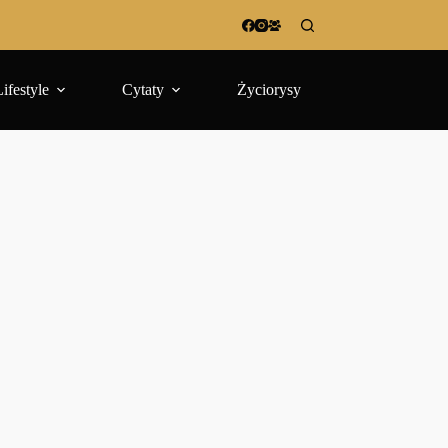
Lifestyle
Cytaty
Życiorysy