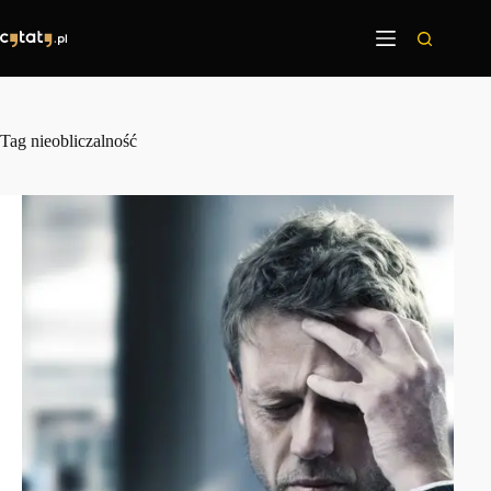
Przejdź
do
treści
Tag
nieobliczalność