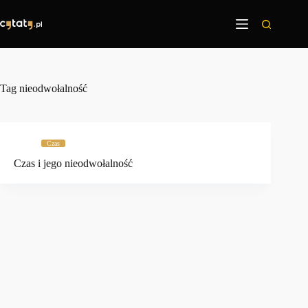
Przejdź
do
treści
Tag
nieodwołalność
Czas
Czas i jego nieodwołalność