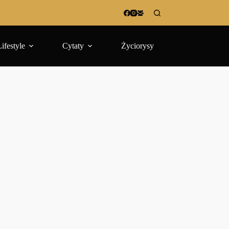
Lifestyle
Cytaty
Życiorysy