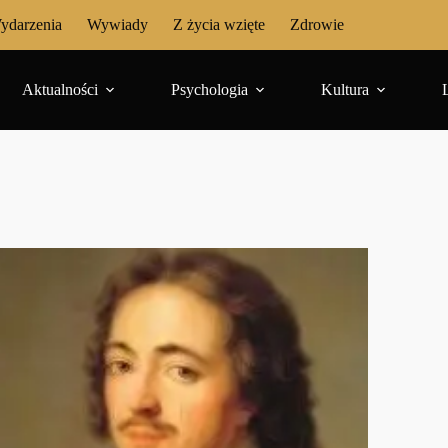
ydarzenia
Wywiady
Z życia wzięte
Zdrowie
Aktualności
Psychologia
Kultura